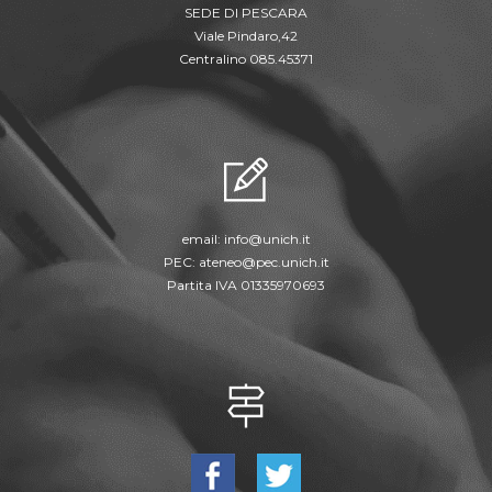
SEDE DI PESCARA
Viale Pindaro,42
Centralino 085.45371
email:
info@unich.it
PEC:
ateneo@pec.unich.it
Partita IVA 01335970693